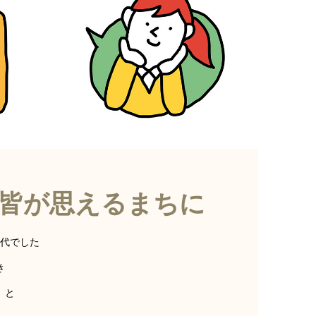
皆が思えるまちに
時代でした
き
」と