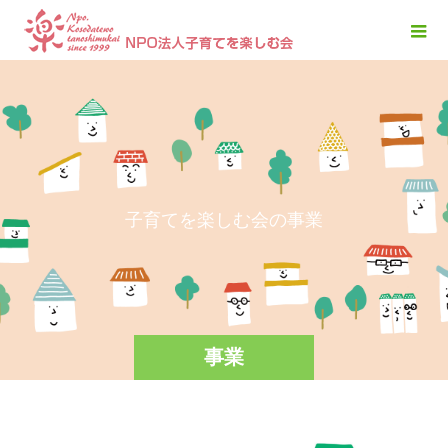
子
育
て
を
楽
し
む
会
の
事
業
に
事業